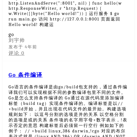
http.ListenAndServe(":8001", nil) } func hello(w
http.ResponseWriter, r *http.Request) {
w.Write([]byte("Hello world!")) } 运行服务 $ go
run main.go 访问 http://127.0.0.1:8001 页面返回
Hello world! 构建运
go
刘宇帅
发布于 4年前
评论 0
Go 条件编译
Go语言的条件编译是由go/build包支持的，通过条件编
译我们可以实现根据不同的参数编译包里不同的文件。
Go是怎么支持条件编译的 Go通过在源代码里添加编译
标签（build tag）实现条件编译的。编译标签是以//
+build开始，并且出现在代码文件的最开始。构建选项
规则如下： 以逗号分割的选项是并的关系 以空格分割
的选项是或的关系 条件项的名字用字母+数字表示，!表
示否定的意思 构建标签后必须留一行空行 例如如下的
例子： // +build linux,386 darwin,!cgo 对应的布尔
表达式就是 (linux AND 386) OR (darwin AND (NOT