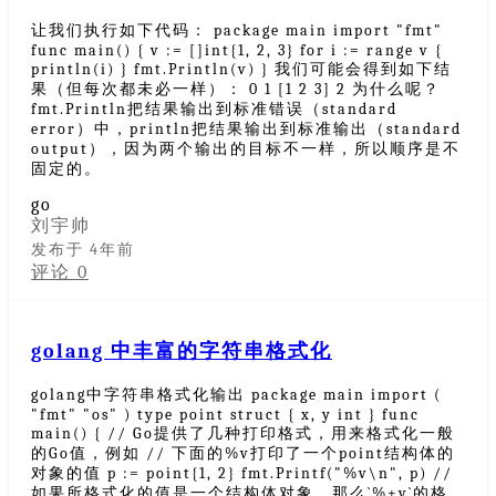
让我们执行如下代码： package main import "fmt"
func main() { v := []int{1, 2, 3} for i := range v {
println(i) } fmt.Println(v) } 我们可能会得到如下结
果（但每次都未必一样）： 0 1 [1 2 3] 2 为什么呢？
fmt.Println把结果输出到标准错误（standard
error）中，println把结果输出到标准输出（standard
output），因为两个输出的目标不一样，所以顺序是不
固定的。
go
刘宇帅
发布于 4年前
评论 0
golang 中丰富的字符串格式化
golang中字符串格式化输出 package main import (
"fmt" "os" ) type point struct { x, y int } func
main() { // Go提供了几种打印格式，用来格式化一般
的Go值，例如 // 下面的%v打印了一个point结构体的
对象的值 p := point{1, 2} fmt.Printf("%v\n", p) //
如果所格式化的值是一个结构体对象，那么`%+v`的格