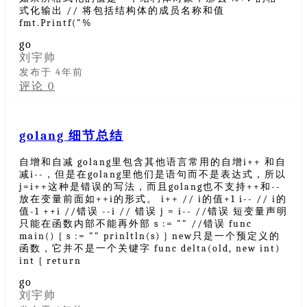
式化输出 // 将包括结构体的成员名称和值
fmt.Printf("%
go
刘宇帅
发布于 4年前
评论 0
golang 细节总结
自增和自减 golang里包含其他语言常用的自增i++ 和自
减i--，但是在golang里他们是语句而不是表达式，所以
j=i++这种是错误的写法，而且golang也不支持++和--
放在变量前面如++i的形式。 i++ // i的值+1 i-- // i的
值-1 ++i //错误 --i // 错误 j = i-- //错误 短变量声明
只能在函数内部不能再外部 s := "" //错误 func
main() { s := "" prinltln(s) } new只是一个预定义的
函数，它并不是一个关键字 func delta(old, new int)
int { return
go
刘宇帅