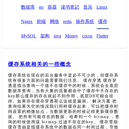
数据库
go
容器
读书笔记
音乐
Linux
Nginx
前端
网络
redis
操作系统
缓存
MySQL
架构
java
Money
cocos
Flutter
缓存系统相关的一些概念
缓存系统在现在的后台服务中是必不可少的，但缓存系
统有很多方面的问题需要我们注意。 缓存穿透 缓存穿
透是指当查询一个值不在缓存中的时候，系统会去底层
数据库查询，当有大量的流量都命中了缓存中不存在的
key那么缓存的存在就起不到作用，底层DB可能会挂
掉。如果存在缓存穿透那么这就是漏洞。 解决方案 把
查询结果为空的情况我们同样缓存起来，可以把缓存时
间设置的稍微短点，当数据更新的时候记得更新缓存数
据。 把所有可能存在的数据，哈希到一个 bitmap ，查
询的时候使用该 bitmap 过滤不存在的key。 缓存雪崩
缓存雪崩是指缓存系统中的数据在同一时间过期，导致