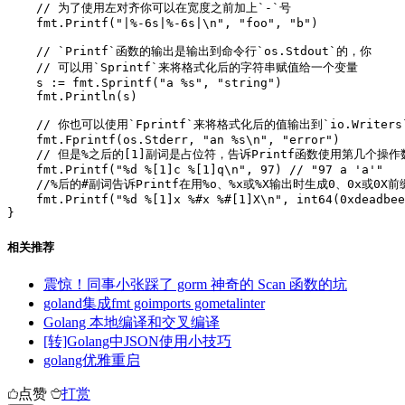
    // 为了使用左对齐你可以在宽度之前加上`-`号

    fmt.Printf("|%-6s|%-6s|\n", "foo", "b")

    // `Printf`函数的输出是输出到命令行`os.Stdout`的，你

    // 可以用`Sprintf`来将格式化后的字符串赋值给一个变量

    s := fmt.Sprintf("a %s", "string")

    fmt.Println(s)

    // 你也可以使用`Fprintf`来将格式化后的值输出到`io.Writers`
    fmt.Fprintf(os.Stderr, "an %s\n", "error")

    // 但是%之后的[1]副词是占位符，告诉Printf函数使用第几个操作数
    fmt.Printf("%d %[1]c %[1]q\n", 97) // "97 a 'a'"

    //%后的#副词告诉Printf在用%o、%x或%X输出时生成0、0x或0X前缀
    fmt.Printf("%d %[1]x %#x %#[1]X\n", int64(0xdeadbee
}
相关推荐
震惊！同事小张踩了 gorm 神奇的 Scan 函数的坑
goland集成fmt goimports gometalinter
Golang 本地编译和交叉编译
[转]Golang中JSON使用小技巧
golang优雅重启
点赞
打赏