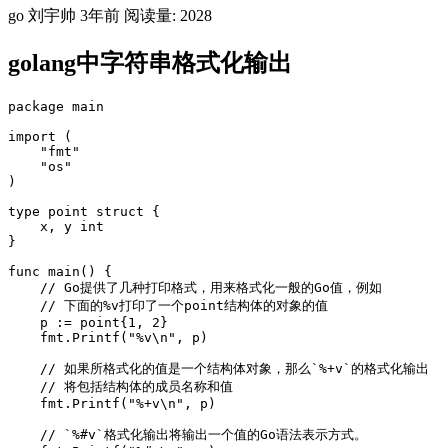
go
刘宇帅
3年前
阅读量: 2028
golang中字符串格式化输出
package main

import (

    "fmt"

    "os"

)

type point struct {

    x, y int

}

func main() {

    // Go提供了几种打印格式，用来格式化一般的Go值，例如

    // 下面的%v打印了一个point结构体的对象的值

    p := point{1, 2}

    fmt.Printf("%v\n", p)

    // 如果所格式化的值是一个结构体对象，那么`%+v`的格式化输出

    // 将包括结构体的成员名称和值

    fmt.Printf("%+v\n", p)

    // `%#v`格式化输出将输出一个值的Go语法表示方式。
