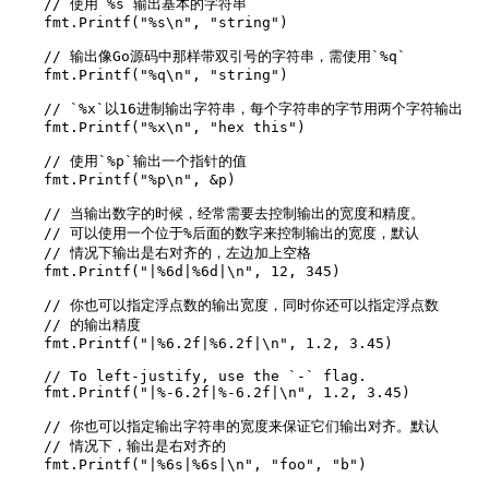
    // 使用`%s`输出基本的字符串

    fmt.Printf("%s\n", "string")

    // 输出像Go源码中那样带双引号的字符串，需使用`%q`

    fmt.Printf("%q\n", "string")

    // `%x`以16进制输出字符串，每个字符串的字节用两个字符输出

    fmt.Printf("%x\n", "hex this")

    // 使用`%p`输出一个指针的值

    fmt.Printf("%p\n", &p)

    // 当输出数字的时候，经常需要去控制输出的宽度和精度。

    // 可以使用一个位于%后面的数字来控制输出的宽度，默认

    // 情况下输出是右对齐的，左边加上空格

    fmt.Printf("|%6d|%6d|\n", 12, 345)

    // 你也可以指定浮点数的输出宽度，同时你还可以指定浮点数

    // 的输出精度

    fmt.Printf("|%6.2f|%6.2f|\n", 1.2, 3.45)

    // To left-justify, use the `-` flag.

    fmt.Printf("|%-6.2f|%-6.2f|\n", 1.2, 3.45)

    // 你也可以指定输出字符串的宽度来保证它们输出对齐。默认

    // 情况下，输出是右对齐的

    fmt.Printf("|%6s|%6s|\n", "foo", "b")
