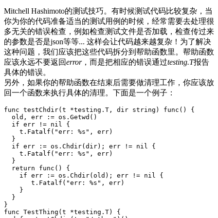
Mitchell Hashimoto的测试技巧。有时候测试代码比较复杂，当
你为你的代码准备适当的测试用例的时候，经常需要去处理很
多无关的错误检查，例如检查测试文件是否加载，检查传过来
的参数是否是json等等... 这样会让代码越来越复杂！为了解决
这种问题，我们应该把这些代码拆分到帮助函数里。帮助函数
应该永远不要返回
error
，而是把相应的错误通过
testing.T
报告
具体的错误。
另外，如果你的帮助函数在结束后需要做清理工作，你应该放
回一个函数来执行具体的清理。下面是一个例子：
func testChdir(t *testing.T, dir string) func() {

  old, err := os.Getwd()

  if err != nil {

    t.Fatalf("err: %s", err)

  }

  if err := os.Chdir(dir); err != nil {

    t.Fatalf("err: %s", err)

  }

  return func() {

    if err := os.Chdir(old); err != nil {

       t.Fatalf("err: %s", err)

    }

  }

}

func TestThing(t *testing.T) {
