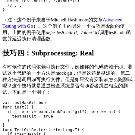
  defer testChdir(t, "/other")()

  // ...

}
（注：这个例子来自于Mitchell Hashimoto的文章
Advanced
Testing with Go
）。这个例子里的另外一个技巧是
defer
的使
用。上面的例子使用
defer testChdir(t, "/other")()
调用testChdir函
数并延迟执行清理函数。
技巧四：Subprocessing: Real
有时候你的代码依赖可执行文件，例如你的代码依赖于git。测
试这个代码的一个方法是mock git，但是这还是挺难的。第二
种方法是调用git可执行文件。但是如果没有安装git怎么跑测试
呢？这个技巧就是通过检查系统是否有git否者跳过相应的测
试。下面是一个例子：
var testHasGit bool

func init() {

  if _, err := exec.LookPath("git"); err == nil {

    testHasGit = true

  }

}

func TestGitGetter(t *testing.T) {

  if !testHasGit {
