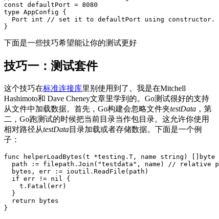
const defaultPort = 8080

type AppConfig {

  Port int // set it to defaultPort using constructor.

}
下面是一些技巧希望能让你的测试更好
技巧一：测试套件
这个技巧在
标准连接库
里别使用到了。我是在Mitchell
Hashimoto和 Dave Cheney文章里学到的。Go测试很好的支持
从文件中加载数据。首先，Go构建会忽略文件夹
testData
，第
二，Go跑测试的时候把当前目录当作包目录。这允许你使用
相对路径从
testData
目录加载或者存储数据。下面是一个例
子：
func helperLoadBytes(t *testing.T, name string) []byte 
  path := filepath.Join("testdata", name) // relative p
  bytes, err := ioutil.ReadFile(path)

  if err != nil {

    t.Fatal(err)

  }

  return bytes

}