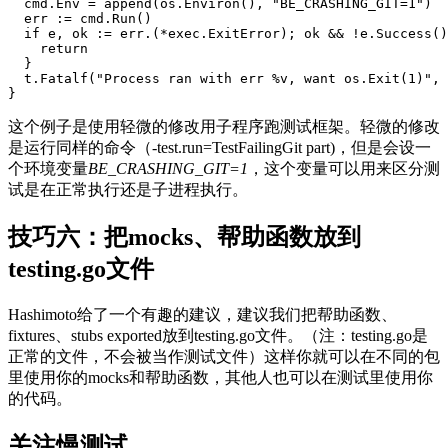
  cmd.Env = append(os.Environ(), "BE_CRASHING_GIT=1")

  err := cmd.Run()

  if e, ok := err.(*exec.ExitError); ok && !e.Success()
    return

  }

  t.Fatalf("Process ran with err %v, want os.Exit(1)", 
}
这个例子是使用轻微的修改用子程序跑测试框架。轻微的修改
是运行同样的命令（-test.run=TestFailingGit part)，但是会设一
个环境变量
BE_CRASHING_GIT=1
，这个变量可以用来区分测
试是在正常执行还是子进程执行。
技巧六：把mocks、帮助函数放到
testing.go文件
Hashimoto给了一个有趣的建议，建议我们把帮助函数、
fixtures、stubs exported放到testing.go文件。（注：testing.go是
正常的文件，不会被当作测试文件）这样你就可以在不同的包
里使用你的mocks和帮助函数，其他人也可以在测试里使用你
的代码。
关注慢测试