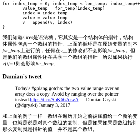
for index_temp = 0; index_temp < len_temp; index_temp++
        value_temp = for_temp[index_temp]

        index = index_temp

        value = value_temp

        v = append(v, index)

}
我们知道slices是语法糖，它其实是一个结构体的指针，结构
体属性包含一个数组的指针。上面的循环是在原始变量的副本
for_temp
上进行的，任何在
v
上的修改都不会影响
for_temp
。但
是他们的数组属性还在共享一个数组的指针，所以如果执行
v[i]=1
则会影响
for_temp
。
Damian's tweet
Today's #golang gotcha: the two-value range over an
array does a copy. Avoid by ranging over the pointer
instead.
https://t.co/SbK667osvA
— Damian Gryski
(@dgryski) January 3, 2017
和上面的例子一样，数组在遍历开始之前被赋值给一个新的变
量，也就是说是对真个数组的复制。但是如果如果是数组指针
那么复制就是指针的值，并不是真个数组。