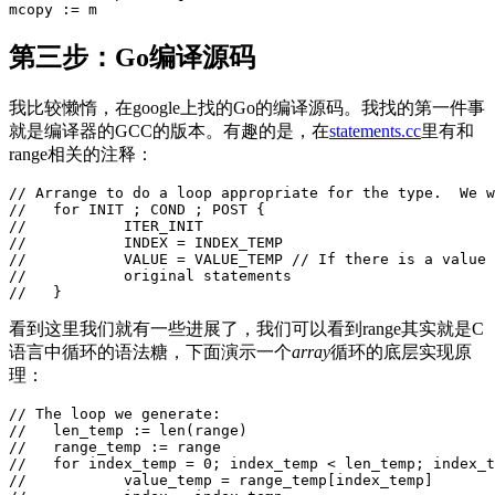
mcopy := m
第三步：Go编译源码
我比较懒惰，在google上找的Go的编译源码。我找的第一件事
就是编译器的GCC的版本。有趣的是，在
statements.cc
里有和
range相关的注释：
// Arrange to do a loop appropriate for the type.  We w
//   for INIT ; COND ; POST {

//           ITER_INIT

//           INDEX = INDEX_TEMP

//           VALUE = VALUE_TEMP // If there is a value

//           original statements

//   }
看到这里我们就有一些进展了，我们可以看到range其实就是C
语言中循环的语法糖，下面演示一个
array
循环的底层实现原
理：
// The loop we generate:

//   len_temp := len(range)

//   range_temp := range

//   for index_temp = 0; index_temp < len_temp; index_t
//           value_temp = range_temp[index_temp]
