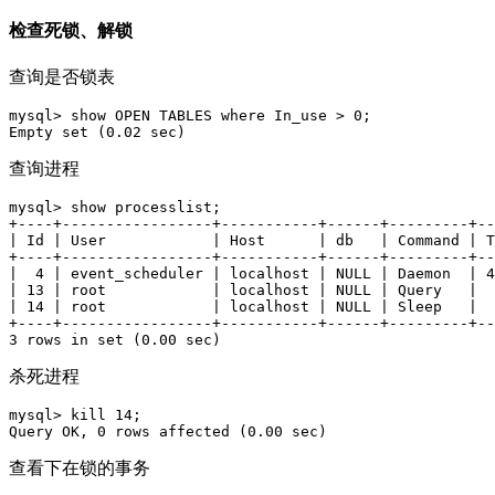
检查死锁、解锁
查询是否锁表
mysql> show OPEN TABLES where In_use > 0;

Empty set (0.02 sec)
查询进程
mysql> show processlist;

+----+-----------------+-----------+------+---------+--
| Id | User            | Host      | db   | Command | T
+----+-----------------+-----------+------+---------+--
|  4 | event_scheduler | localhost | NULL | Daemon  | 4
| 13 | root            | localhost | NULL | Query   |  
| 14 | root            | localhost | NULL | Sleep   |  
+----+-----------------+-----------+------+---------+--
3 rows in set (0.00 sec)
杀死进程
mysql> kill 14;

Query OK, 0 rows affected (0.00 sec)
查看下在锁的事务