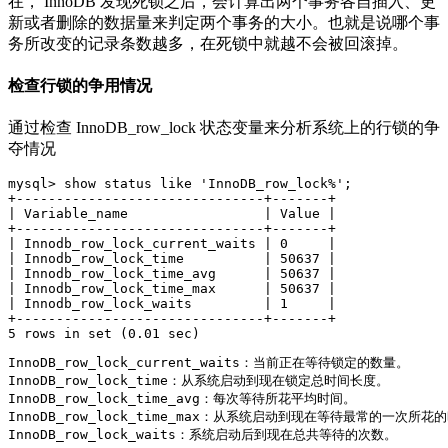
在， InnoDB 发现死锁之后，会计算出两个事务各自插入、更
新或者删除的数据量来判定两个事务的大小。也就是说哪个事
务所改变的记录条数越多，在死锁中就越不会被回滚掉。
检查行锁的争用情况
通过检查 InnoDB_row_lock 状态变量来分析系统上的行锁的争
夺情况
mysql> show status like 'InnoDB_row_lock%';

+-------------------------------+-------+

| Variable_name                 | Value |

+-------------------------------+-------+

| Innodb_row_lock_current_waits | 0     |

| Innodb_row_lock_time          | 50637 |

| Innodb_row_lock_time_avg      | 50637 |

| Innodb_row_lock_time_max      | 50637 |

| Innodb_row_lock_waits         | 1     |

+-------------------------------+-------+

5 rows in set (0.01 sec)
InnoDB_row_lock_current_waits：当前正在等待锁定的数量。

InnoDB_row_lock_time：从系统启动到现在锁定总时间长度。

InnoDB_row_lock_time_avg：每次等待所花平均时间。

InnoDB_row_lock_time_max：从系统启动到现在等待最常的一次所花的
InnoDB_row_lock_waits：系统启动后到现在总共等待的次数。