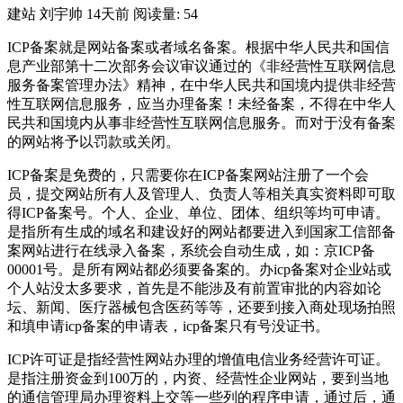
建站
刘宇帅
14天前
阅读量: 54
ICP备案就是网站备案或者域名备案。根据中华人民共和国信
息产业部第十二次部务会议审议通过的《非经营性互联网信息
服务备案管理办法》精神，在中华人民共和国境内提供非经营
性互联网信息服务，应当办理备案！未经备案，不得在中华人
民共和国境内从事非经营性互联网信息服务。而对于没有备案
的网站将予以罚款或关闭。
ICP备案是免费的，只需要你在ICP备案网站注册了一个会
员，提交网站所有人及管理人、负责人等相关真实资料即可取
得ICP备案号。个人、企业、单位、团体、组织等均可申请。
是指所有生成的域名和建设好的网站都要进入到国家工信部备
案网站进行在线录入备案，系统会自动生成，如：京ICP备
00001号。是所有网站都必须要备案的。办icp备案对企业站或
个人站没太多要求，首先是不能涉及有前置审批的内容如论
坛、新闻、医疗器械包含医药等等，还要到接入商处现场拍照
和填申请icp备案的申请表，icp备案只有号没证书。
ICP许可证是指经营性网站办理的增值电信业务经营许可证。
是指注册资金到100万的，内资、经营性企业网站，要到当地
的通信管理局办理资料上交等一些列的程序申请，通过后，通