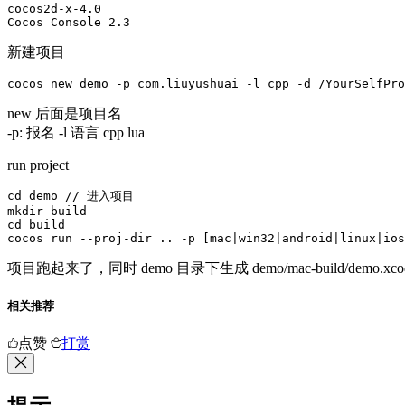
cocos2d-x-4.0

Cocos Console 2.3
新建项目
cocos new demo -p com.liuyushuai -l cpp -d /YourSelfPro
new 后面是项目名
-p: 报名 -l 语言 cpp lua
run project
cd demo // 进入项目

mkdir build

cd build

cocos run --proj-dir .. -p [mac|win32|android|linux|ios
项目跑起来了，同时 demo 目录下生成 demo/mac-build/demo.xcod
相关推荐
点赞
打赏